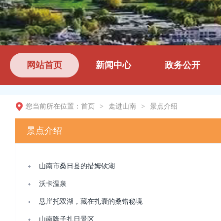
网站首页
新闻中心
政务公开
您当前所在位置：
首页
>
走进山南
>
景点介绍
景点介绍
山南市桑日县的措姆钦湖
沃卡温泉
悬崖托双湖，藏在扎囊的桑错秘境
山南隆子扎日景区