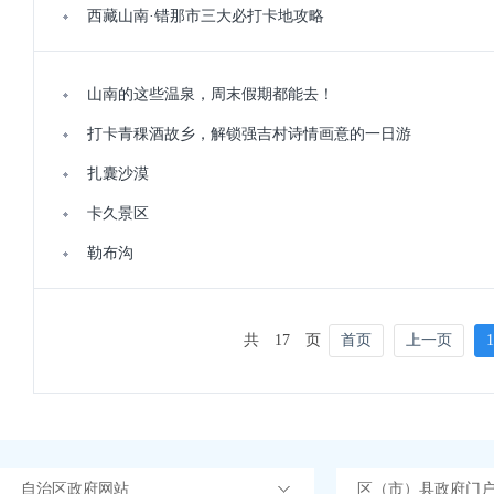
西藏山南·错那市三大必打卡地攻略
山南的这些温泉，周末假期都能去！
打卡青稞酒故乡，解锁强吉村诗情画意的一日游
扎囊沙漠
卡久景区
勒布沟
共
17
页
首页
上一页
1
自治区政府网站
区（市）县政府门