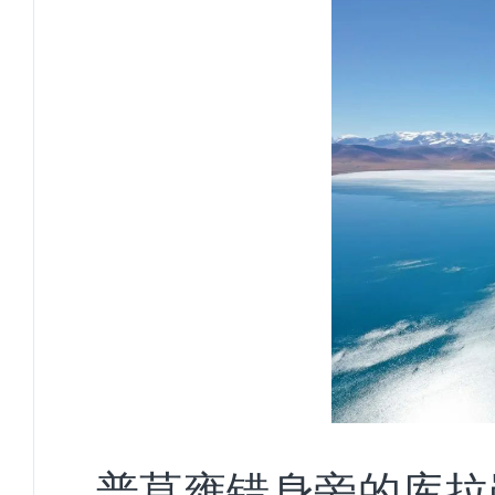
普莫雍错身旁的库拉