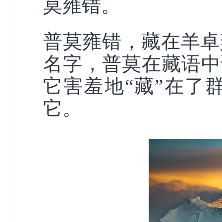
莫雍错。
普莫雍错，藏在羊卓
名字，普莫在藏语中
它害羞地“藏”在了
它。