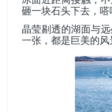
砸一块石头下去，嗒
晶莹剔透的湖面与远
一张，都是巨美的风