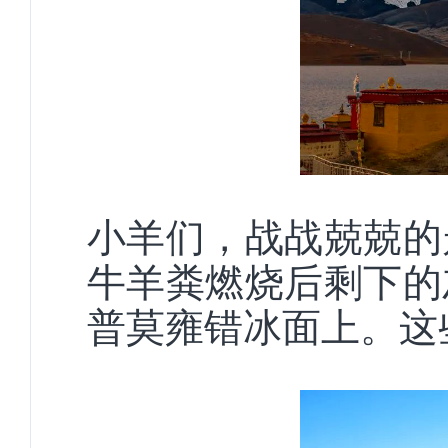
小羊们，战战兢兢的
牛羊粪燃烧后剩下的
普莫雍错冰面上。这