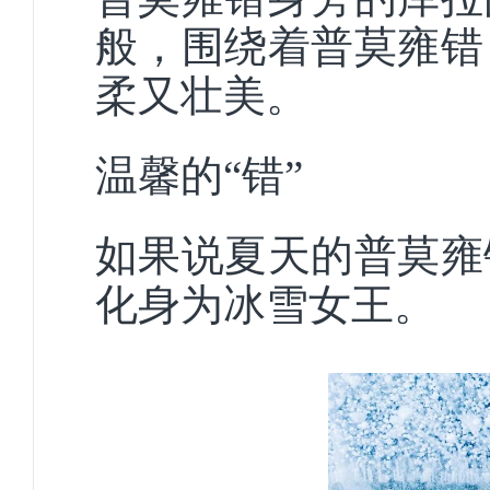
般，围绕着普莫雍错
柔又壮美。
温馨的
“错
”
如果说夏天的普莫雍
化身为冰雪女王。