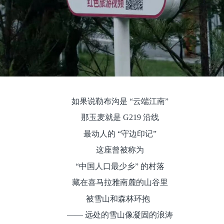
如果说勒布沟是 “云端江南”
那玉麦就是 G219 沿线
最动人的 “守边印记”
这座曾被称为
“中国人口最少乡” 的村落
藏在喜马拉雅南麓的山谷里
被雪山和森林环抱
—— 远处的雪山像凝固的浪涛