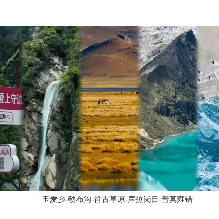
玉麦乡-勒布沟-哲古草原-库拉岗日-普莫雍错