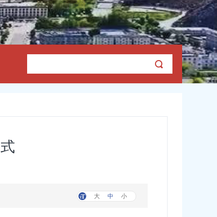
方式
大
中
小