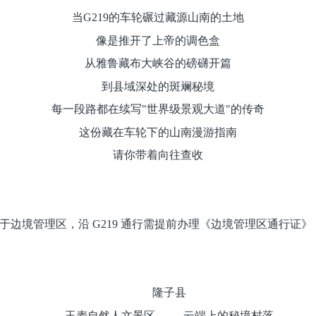
当G219的车轮碾过藏源山南的土地
像是推开了上帝的调色盒
从雅鲁藏布大峡谷的磅礴开篇
到县域深处的斑斓秘境
每一段路都在续写"世界级景观大道"的传奇
这份藏在车轮下的山南漫游指南
请你带着向往查收
边境管理区，沿 G219 通行需提前办理《边境管理区通行证》（
隆子县
玉麦自然人文景区
——
云端上的秘境村落