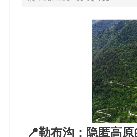
📍勒布沟：隐匿高