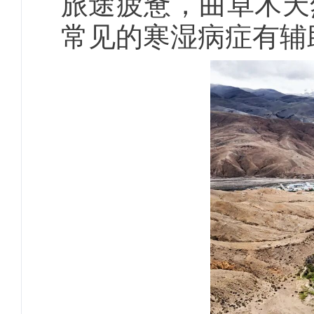
旅途疲惫，曲卓木天
常见的寒湿病症有