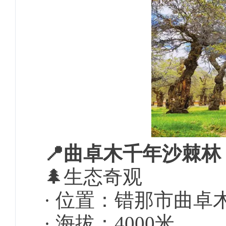
📍
曲卓木千年沙棘林
🌲生态奇观
· 位置：错那市曲卓
· 海拔：4000米