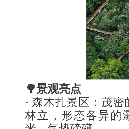
🌳景观亮点
· 森木扎景区：茂
林立，形态各异的瀑
米，气势磅礴。