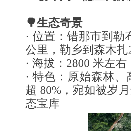
🌳生态奇景
· 位置：错那市到勒
公里，勒乡到森木扎2
· 海拔：2800 米
· 特色：原始森林
超 80%，宛如被
态宝库