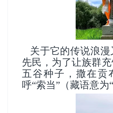
关于它的传说浪漫
先民，为了让族群充
五谷种子，撒在贡
呼“索当”（藏语意为