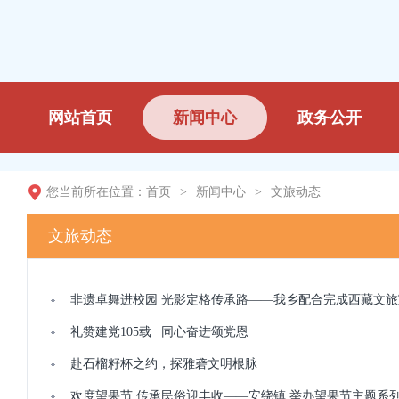
网站首页
新闻中心
政务公开
您当前所在位置：
首页
>
新闻中心
>
文旅动态
文旅动态
非遗卓舞进校园 光影定格传承路——我乡配合完成西藏文
礼赞建党105载 同心奋进颂党恩
赴石榴籽杯之约，探雅砻文明根脉
欢度望果节 传承民俗迎丰收——安绕镇 举办望果节主题系