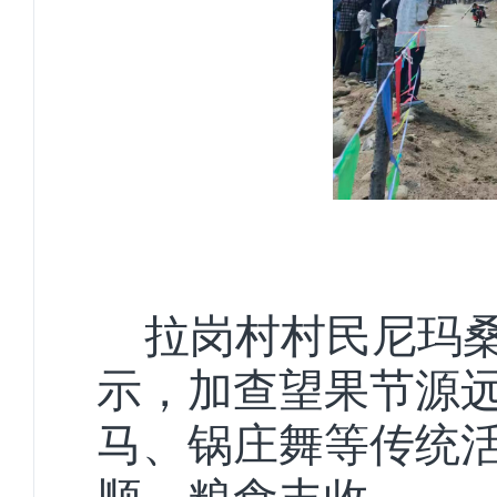
拉岗村村民尼玛
示，加查望果节源
马、锅庄舞等传统