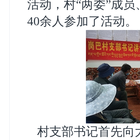
活动，
村“两委”成
40
余人
参加了活动。
村
支部书记
首先向