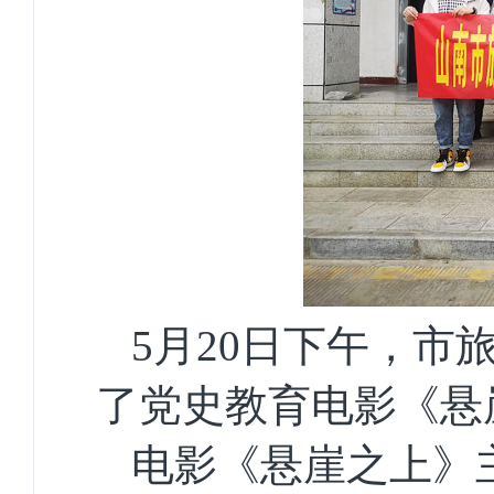
5
月
20
日
下
午，
市
了党史教育电影《悬
电影
《悬崖之上》