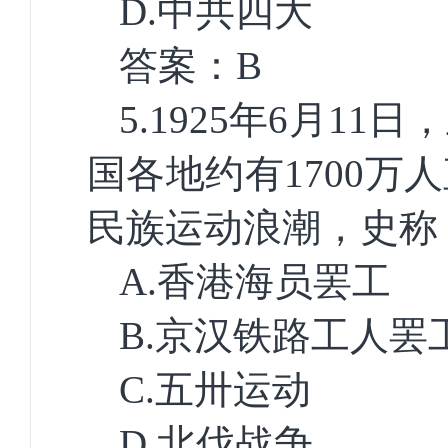
D.
中共四大
答案：
B
5.1925
年
6
月
11
日，
国各地约有
1700
万人
民族运动浪潮，史称
A.
香港海员罢工
B.
京汉铁路工人罢
C.
五卅运动
D.
北伐战争