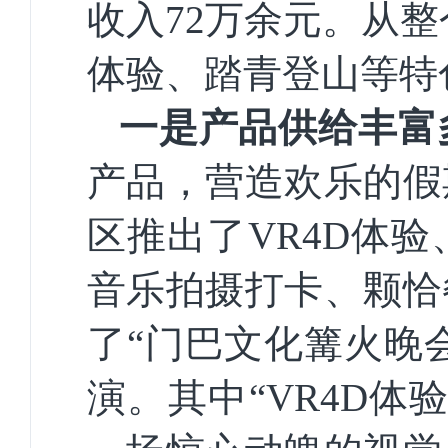
收入
72
万
余
元。
从整
体验、踏青登山等特
一是产品供给丰富
产品，营造欢乐的假
区推出了
VR4D
体验
音乐拍摄打卡、颗恰
了“门巴文化篝火晚
演。
其中
“
VR4D
体