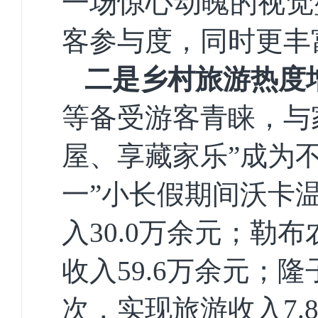
一场惊心动魄的视觉
客参与度，
同时更
丰
二是
乡村旅游热度
等
备受游客青睐，
与
屋、享
藏
家乐
”
成为
一”小长假期间沃卡
入
30.0
万余元；勒布
收入
59.6
万余元；隆
次，实现旅游收入
7.