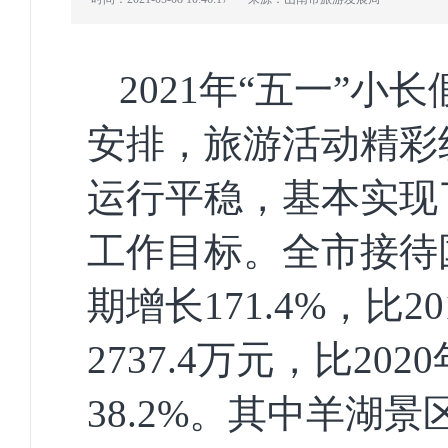
2021
年“五一”小长
安排，旅游活动精彩
运行平稳，基本实现
工作目标。全
市
接待
期
增长
171.4%
，
比
20
2737.4
万元，比
20
20
38.2%
。其中
羊湖景