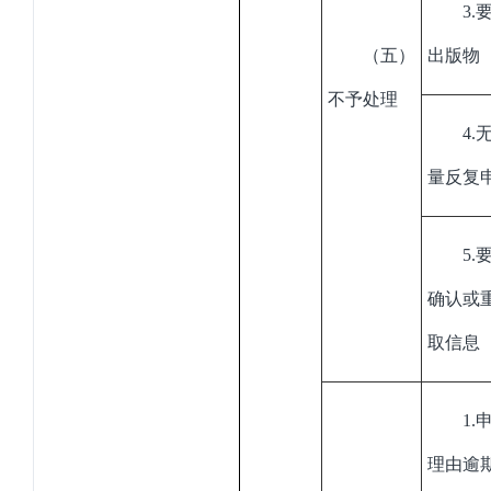
3
.
（五）
出版物
不予处理
4
.
量反复
5
.
确认或
取信息
1
.
理由逾