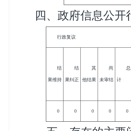
四、政府信息公开
行政复议
结
结
其
尚
总
果维持
果纠正
他结果
未审结
计
0
0
0
0
0