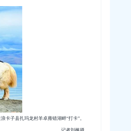
在浪卡子县扎玛龙村羊卓雍错湖畔“打卡”。
记者刘枫摄