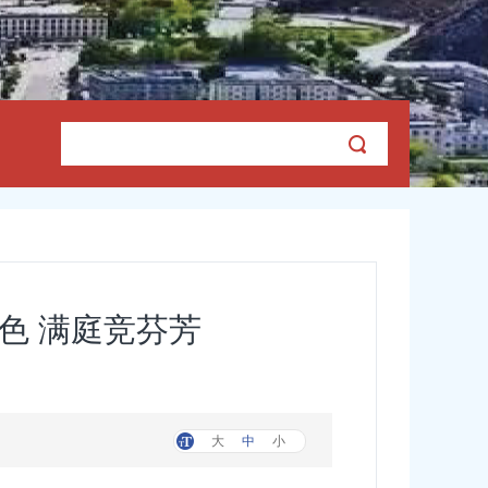
色 满庭竞芬芳
大
中
小