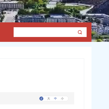
大
中
小