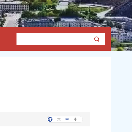
大
中
小