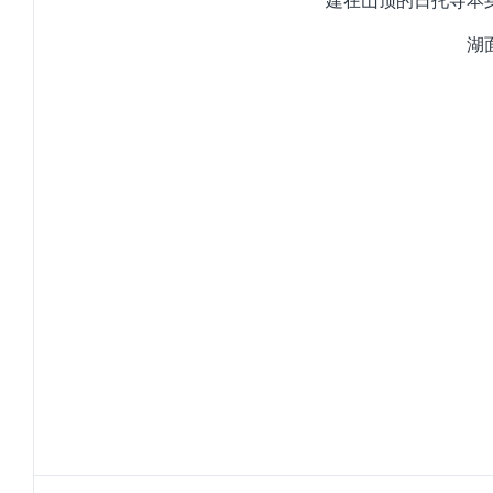
建在山顶的日托寺本
湖