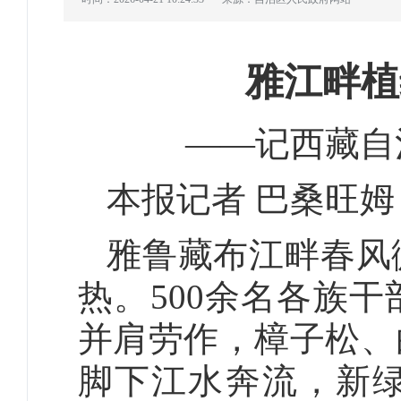
雅江畔植
——记西藏自
本报记者 巴桑旺姆
雅鲁藏布江畔春风
热。500余名各族
并肩劳作，樟子松、
脚下江水奔流，新