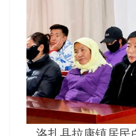
洛扎县拉康镇居民