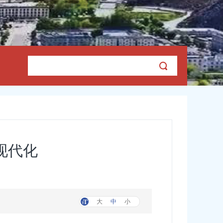
现代化
大
中
小