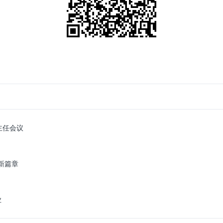
主任会议
新篇章
业