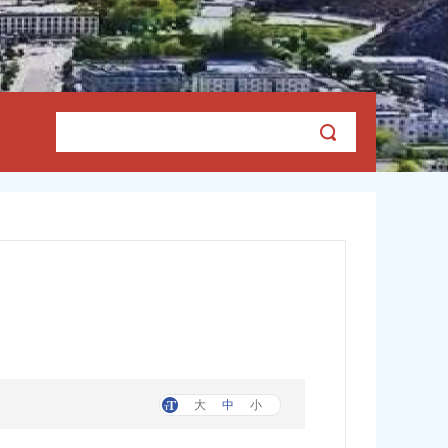
大
中
小