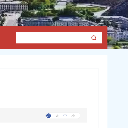
大
中
小