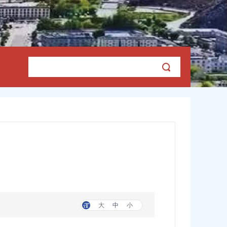
大
中
小