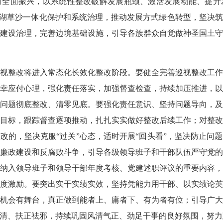
村全面振兴，以系统性整改破解发展瓶颈、激活发展动能、提升
田湖草沙一体化保护和系统治理，推动发展方式绿色转型，坚决
建设治理，完善边境基础设施，引导各族群众自觉做神圣国土
视整改将进入常态化长效化整改阶段。要健全完善巡视整改工
幸应付心理，强化责任落实，加强督查检查，持续加压推进，
问题彻底整改、清零见底。要强化责任意识、坚持问题导向，
目标，跟踪督查逐项推动，扎扎实实做好整改后续工作；对整
改的，坚决克服“过关”心态，适时开展“回头看”，坚决防止问
廉政建设和反腐败斗争，引导各级领导班子和干部队伍严守党
纳入领导班子和领导干部年度考核、党建述职评议的重要内容
度激励。要突出实干实绩实效，坚持凭能力用干部、以实绩论
机会有舞台，真正做到能者上、庸者下、有为者有位；引导广
清、扶正祛邪，持续巩固风清气正、劲足干事的良好氛围，努力