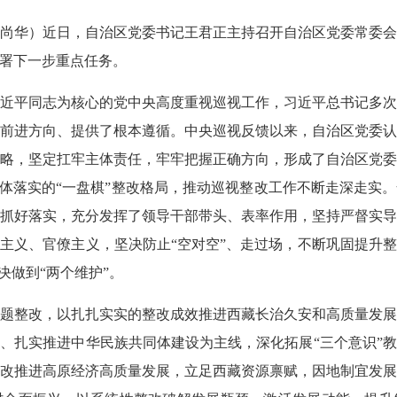
黎 张尚华）近日，自治区党委书记王君正主持召开自治区党委常委
署下一步重点任务。
近平同志为核心的党中央高度重视巡视工作，习近平总书记多
前进方向、提供了根本遵循。中央巡视反馈以来，自治区党委
略，坚定扛牢主体责任，牢牢把握正确方向，形成了自治区党
具体落实的“一盘棋”整改格局，推动巡视整改工作不断走深走实
抓好落实，充分发挥了领导干部带头、表率作用，坚持严督实
主义、官僚主义，坚决防止“空对空”、走过场，不断巩固提升
决做到“两个维护”。
题整改，以扎扎实实的整改成效推进西藏长治久安和高质量发
、扎实推进中华民族共同体建设为主线，深化拓展“三个意识”
改推进高原经济高质量发展，立足西藏资源禀赋，因地制宜发