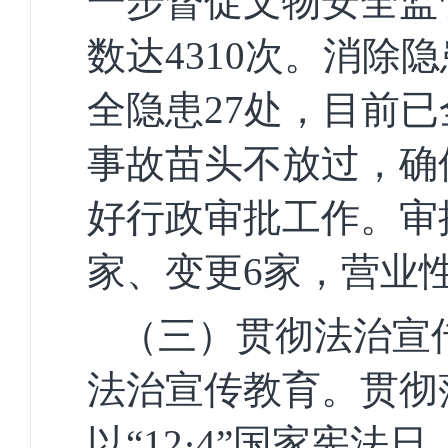
一步督促文物安全监
数达
4310
次。
消除隐
全隐患
27
处，目前已
事故苗头不放过，确
好行政审批工作。
审
家、变更
6
家，营业
（三）贯彻
法治
宣
法治宣传教育。
贯彻
以“
12·4
”国家宪法日