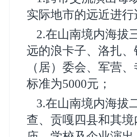
实际地市的远近进行
2.
在
山南境内
海拔
远的浪卡子、洛扎、
（居）委会、军营、
标准为
5000
元；
3
.在
山南境内
海拔
查、贡嘎四县和
其
境
庙、学校及企业演出