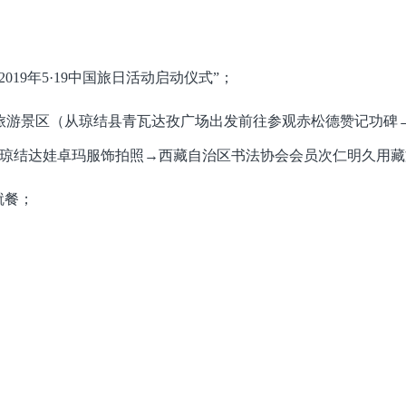
2019年5·19中国旅日活动启动仪式”；
蕃故都旅游景区（从琼结县青瓦达孜广场出发前往参观赤松德赞记功
琼结达娃卓玛服饰拍照→西藏自治区书法协会会员次仁明久用藏
就餐；