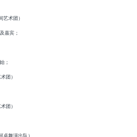
间艺术团）
及嘉宾；
始；
艺术团）
艺术团）
久河卓舞演出队）