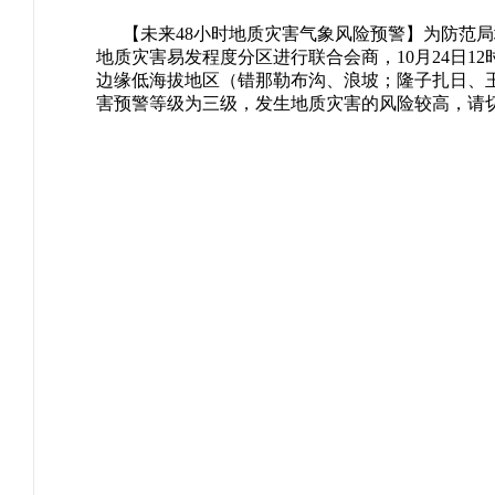
      【未来48小时地质灾害气象风险预警】为防范局地强降水引发的地质灾害，市气象局和市自然资源局根据天气趋势预测、地质环境背景条件和
地质灾害易发程度分区进行联合会商，10月24日12
边缘低海拔地区（错那勒布沟、浪坡；隆子扎日、
害预警等级为三级，发生地质灾
害的风险较高，请