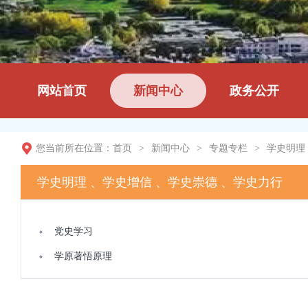
网站首页
新闻中心
政务公开
您当前所在位置：
首页
>
新闻中心
>
专题专栏
>
学史明理
学史明理 、学史增信 、学史崇德 、学史力行
党史学习
学原著悟原理