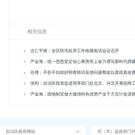
相关信息
次仁平措：全区防汛抗旱工作电视电话会议召开
严金海：统一思想坚定信心乘势而上奋力谱写新时代西
任维：不折不扣抓好明查暗访反馈问题整改以真抓真改
张利：自治区投资促进局等部门赴北京、河北开展招商
严金海：因地制宜做大做强特色优势产业千方百计促进
自治区政府网站
区（市）县政府门