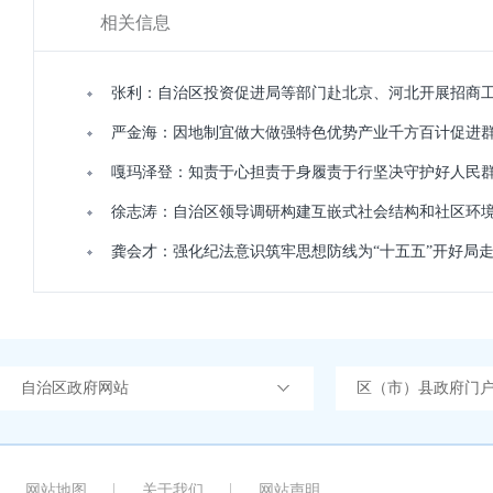
相关信息
张利：自治区投资促进局等部门赴北京、河北开展招商
严金海：因地制宜做大做强特色优势产业千方百计促进
嘎玛泽登：知责于心担责于身履责于行坚决守护好人民
徐志涛：自治区领导调研构建互嵌式社会结构和社区环
龚会才：强化纪法意识筑牢思想防线为“十五五”开好局
自治区政府网站
区（市）县政府门
网站地图
关于我们
网站声明