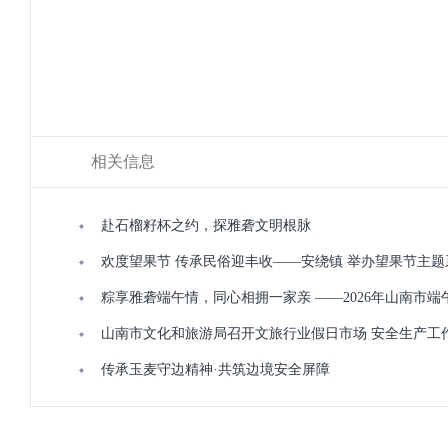
相关信息
赴石榴籽杯之约，探雅砻文明根脉
欢度望果节 传承民俗迎丰收——安绕镇 举办望果节主
粽享雅砻端午情，同心相拥一家亲 ——2026年山南市
山南市文化和旅游局召开文旅行业假日市场 安全生产工
传承玉麦守边精神·共筑边境安全屏障