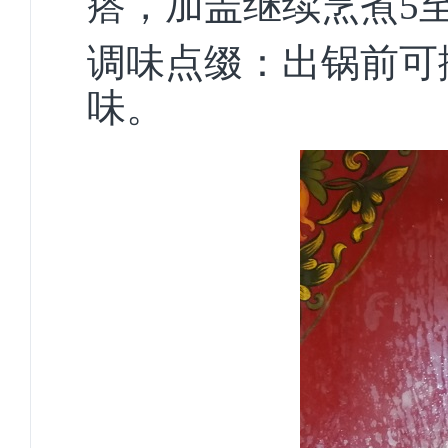
瘩，加盖继续烹煮5至
调味点缀：出锅前可
味。