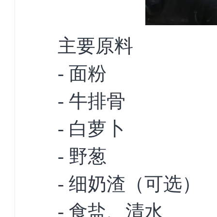
主要原料
- 面粉
- 牛排骨
- 白萝卜
- 野葱
- 细奶渣（可选）
- 食盐、清水