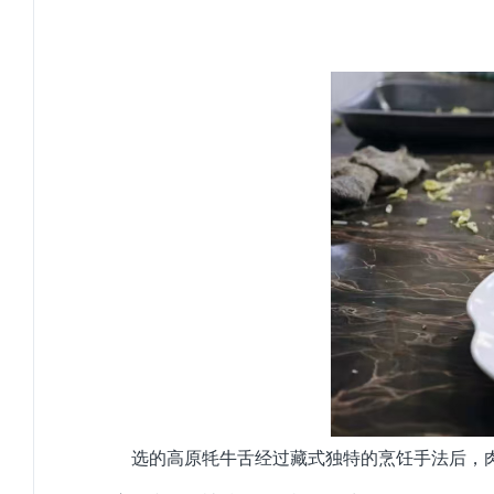
选的高原牦牛舌经过藏式独特的烹饪手法后，