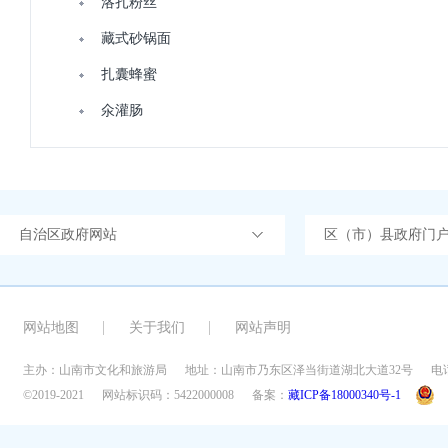
​洛扎粉丝
藏式砂锅面
扎囊蜂蜜
氽灌肠
自治区政府网站
区（市）县政府门
网站地图
关于我们
网站声明
主办：山南市文化和旅游局
地址：山南市乃东区泽当街道湖北大道32号
电话
©2019-2021
网站标识码：5422000008
备案：
藏ICP备18000340号-1