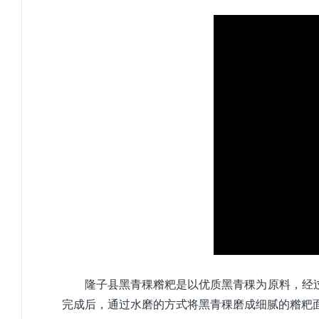
隆子县黑青稞糌粑是以优质黑青稞为原料，经
完成后，通过水磨的方式将黑青稞磨成细腻的糌粑