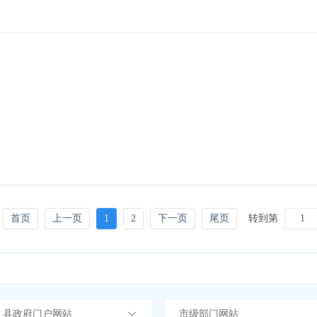
首页
上一页
1
2
下一页
尾页
转到第
）县政府门户网站
市级部门网站