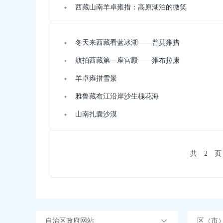
西藏山南羊卓雍措：高原湖泊的微笑
冬天来西藏看蓝冰湖——普莫雍措
航拍西藏第一座宫殿——雍布拉康
羊卓雍措雪景
雅鲁藏布江沿岸沙生槐花海
山南扎囊沙漠
共
2
页
自治区政府网站
区（市