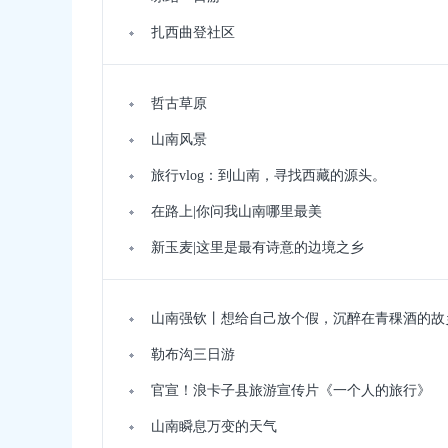
扎西曲登社区
哲古草原
山南风景
旅行vlog：到山南，寻找西藏的源头。
在路上|你问我山南哪里最美
新玉麦|这里是最有诗意的边境之乡
山南强钦丨想给自己放个假，沉醉在青稞酒的故
勒布沟三日游
官宣！浪卡子县旅游宣传片《一个人的旅行》
山南瞬息万变的天气