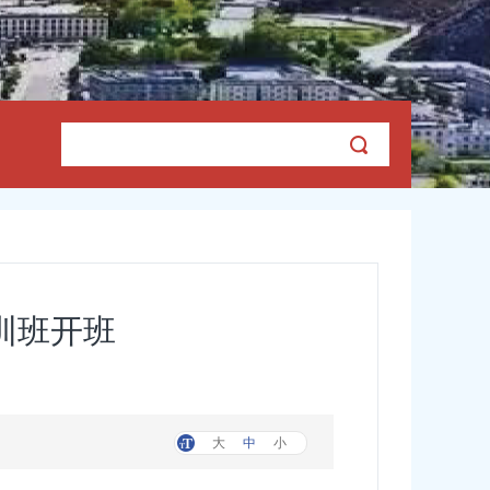
训班开班
大
中
小