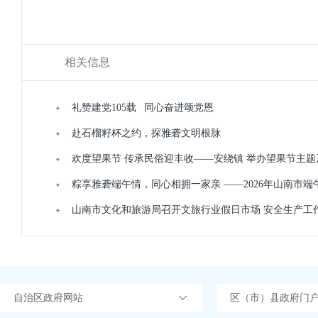
相关信息
礼赞建党105载 同心奋进颂党恩
赴石榴籽杯之约，探雅砻文明根脉
欢度望果节 传承民俗迎丰收——安绕镇 举办望果节主
粽享雅砻端午情，同心相拥一家亲 ——2026年山南市
山南市文化和旅游局召开文旅行业假日市场 安全生产工
自治区政府网站
区（市）县政府门