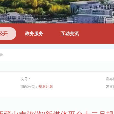
公开
政务服务
互动交流
录
文号：
发布
组配分类：
规划计划
发文