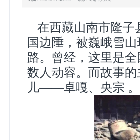
在西藏山南市隆子
国边陲，被巍峨雪山
路。曾经，这里是全
数人动容。而故事的
儿——卓嘎、央宗 。