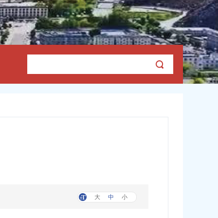
大
中
小