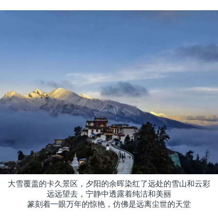
大雪覆盖的卡久景区，夕阳的余晖染红了远处的雪山和云彩

远远望去，宁静中透露着纯洁和美丽

篆刻着一眼万年的惊艳，仿佛是远离尘世的天堂