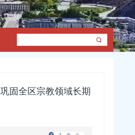
力巩固全区宗教领域长期
大
中
小