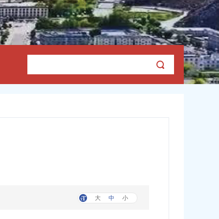
大
中
小