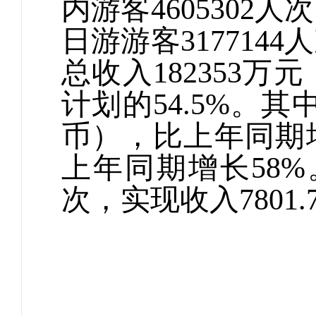
内游客
4605302
人次
日游游客
3177144
人
总收入
182353
万元
计划的
54.5%
。其
币
），比上年同期
上年同期增长
58%
次，实现收入
7801.