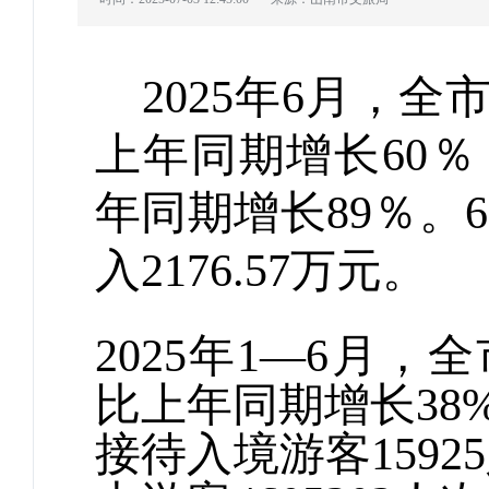
2025
年
6
月，全
上年同期增长
60
％
年同期增长
89
％。
6
入
2176.57
万元。
2025
年
1
—
6
月，
全
比上年同期增长
38
接待入境游客
15925